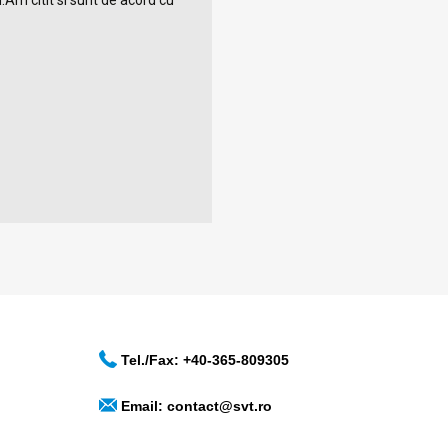
.Am citit si sunt de acord cu
Tel./Fax: +40-365-809305
Email:
contact@svt.ro