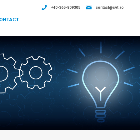
+40-365-809305
contact@svt.ro
ONTACT